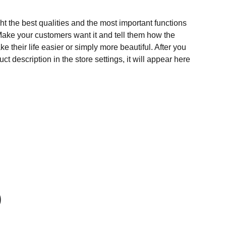
t the best qualities and the most important functions
Make your customers want it and tell them how the
e their life easier or simply more beautiful. After you
t description in the store settings, it will appear here
o