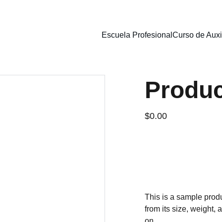
Escuela Profesional
Curso de Auxi
Produ
$0.00
Add to bag
This is a sample produ
from its size, weight, 
on.