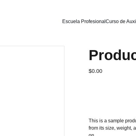
Escuela Profesional
Curso de Auxi
Produ
$0.00
Add to bag
This is a sample produ
from its size, weight, 
on.