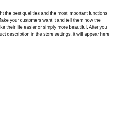
t the best qualities and the most important functions
Make your customers want it and tell them how the
e their life easier or simply more beautiful. After you
t description in the store settings, it will appear here
fesional