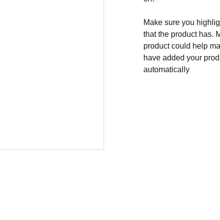
Make sure you highligh
that the product has. 
product could help mak
have added your produc
automatically
 con Salida Pro