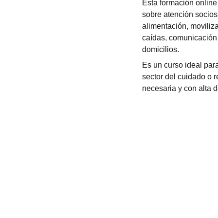
Esta formación online
sobre atención sociosa
alimentación, movili
caídas, comunicación 
domicilios.
Es un curso ideal par
sector del cuidado o r
necesaria y con alta 
Cursos online de auxiliares sin experiencia
Auxiliar de Clínica Dental y Atención al Paciente Odo