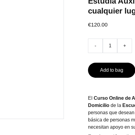
Estudia Auxi
cualquier lu
€120.00
-
+
Add to bag
El
Curso Online de A
Domicilio
de la
Escue
personas que desean 
básica de personas m
necesitan apoyo en su