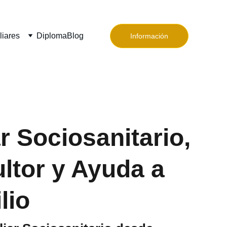
liares
Diploma
Blog
Información
r Sociosanitario,
ltor y Ayuda a
lio