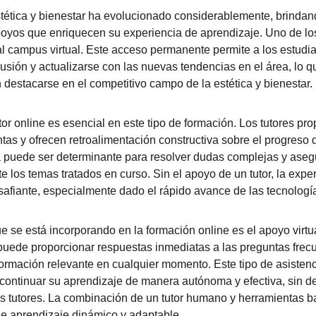
tética y bienestar ha evolucionado considerablemente, brindan
oyos que enriquecen su experiencia de aprendizaje. Uno de los
al campus virtual. Este acceso permanente permite a los estudia
cusión y actualizarse con las nuevas tendencias en el área, lo q
destacarse en el competitivo campo de la estética y bienestar.
or online es esencial en este tipo de formación. Los tutores pro
tas y ofrecen retroalimentación constructiva sobre el progreso d
 puede ser determinante para resolver dudas complejas y asegu
os temas tratados en curso. Sin el apoyo de un tutor, la exper
fiante, especialmente dado el rápido avance de las tecnologías
e se está incorporando en la formación online es el apoyo virtua
a puede proporcionar respuestas inmediatas a las preguntas frecu
nformación relevante en cualquier momento. Este tipo de asistenc
s continuar su aprendizaje de manera autónoma y efectiva, sin 
us tutores. La combinación de un tutor humano y herramientas b
 de aprendizaje dinámico y adaptable.